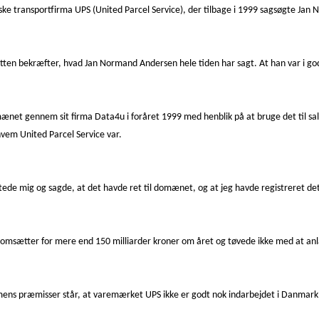
ske transportfirma UPS (United Parcel Service), der tilbage i 1999 sagsøgte Jan
sretten bekræfter, hvad Jan Normand Andersen hele tiden har sagt. At han var i go
et gennem sit firma Data4u i foråret 1999 med henblik på at bruge det til sal
hvem United Parcel Service var.
aktede mig og sagde, at det havde ret til domænet, og at jeg havde registreret de
 omsætter for mere end 150 milliarder kroner om året og tøvede ikke med at an
mens præmisser står, at varemærket UPS ikke er godt nok indarbejdet i Danmark t