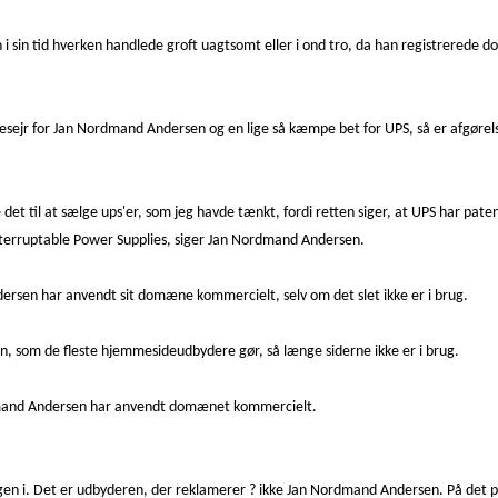
 i sin tid hverken handlede groft uagtsomt eller i ond tro, da han registrerede
r for Jan Nordmand Andersen og en lige så kæmpe bet for UPS, så er afgørelsen 
et til at sælge ups'er, som jeg havde tænkt, fordi retten siger, at UPS har pa
nterruptable Power Supplies, siger Jan Nordmand Andersen.
rsen har anvendt sit domæne kommercielt, selv om det slet ikke er i brug.
en, som de fleste hjemmesideudbydere gør, så længe siderne ikke er i brug.
mand Andersen har anvendt domænet kommercielt.
en i. Det er udbyderen, der reklamerer ? ikke Jan Nordmand Andersen. På det pu