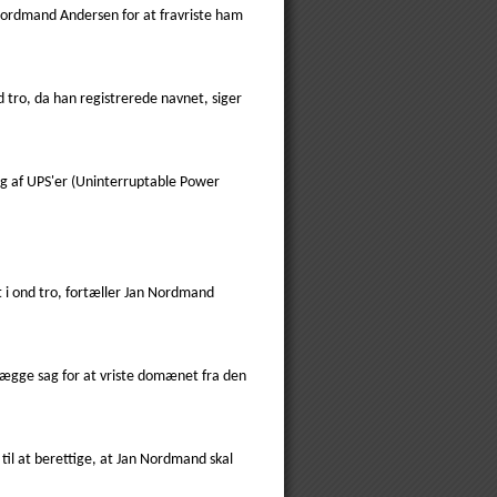
 Nordmand Andersen for at fravriste ham
d tro, da han registrerede navnet, siger
g af UPS'er (Uninterruptable Power
t i ond tro, fortæller Jan Nordmand
lægge sag for at vriste domænet fra den
il at berettige, at Jan Nordmand skal