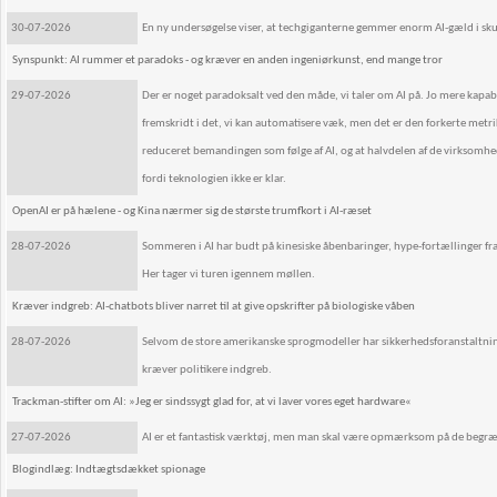
30-07-2026
En ny undersøgelse viser, at techgiganterne gemmer enorm AI-gæld i sku
Synspunkt: AI rummer et paradoks - og kræver en anden ingeniørkunst, end mange tror
29-07-2026
Der er noget paradoksalt ved den måde, vi taler om AI på. Jo mere kapa
fremskridt i det, vi kan automatisere væk, men det er den forkerte metri
reduceret bemandingen som følge af AI, og at halvdelen af de virksomhed
fordi teknologien ikke er klar.
OpenAI er på hælene - og Kina nærmer sig de største trumfkort i AI-ræset
28-07-2026
Sommeren i AI har budt på kinesiske åbenbaringer, hype-fortællinger fra
Her tager vi turen igennem møllen.
Kræver indgreb: AI-chatbots bliver narret til at give opskrifter på biologiske våben
28-07-2026
Selvom de store amerikanske sprogmodeller har sikkerhedsforanstaltninger,
kræver politikere indgreb.
Trackman-stifter om AI: »Jeg er sindssygt glad for, at vi laver vores eget hardware«
27-07-2026
AI er et fantastisk værktøj, men man skal være opmærksom på de begræns
Blogindlæg: Indtægtsdækket spionage