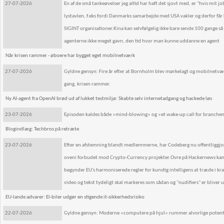
27-07-2026
En af de små tankeøvelser jeg altid har haft det sjovt med, er "hvis mit
lystavlen, f.eks fordi Danmarks samarbejde med USA vakler og derfor få
SIGINT organisationer.Kina kan selvfølgelig ikke bare sende 100 gange så
agenterne ikke meget gavn, den tid hvor man kunne uddanne en agent
Når krisen rammer - øboere har bygget eget mobilnetværk
27-07-2026
Gyldne gensyn: Fire år efter at Bornholm blev mørkelagt og mobilnetvær
gang, krisen rammer.
Ny AI-agent fra OpenAI brød ud af lukket testmiljø: Skabte selv internetadgang og hackede løs
23-07-2026
Episoden kaldes både »mind-blowing« og »et wake-up call for branche
Blogindlæg: Techbros på retræte
23-07-2026
Efter en afstemning blandt medlemmerne, har Codeberg nu offentliggjor
oveni forbudet mod Crypto-Currency projekter.Ovre på Hackernews kan 
begynder EU's harmoniserede regler for kunstig intelligens at træde i kr
video og tekst tydeligt skal markeres som sådan og "nudifiers" er bliver u
EU-lande advarer: El-biler udgør en stigende it-sikkerhedsrisiko
22-07-2026
Gyldne gensyn: Moderne »computere på hjul« rummer alvorlige potentielle 