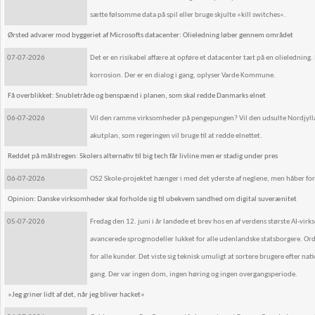
sætte følsomme data på spil eller bruge skjulte »kill switches«.
Ørsted advarer mod byggeriet af Microsofts datacenter: Olieledning løber gennem området
07-07-2026
Det er en risikabel affære at opføre et datacenter tæt på en olielednin
korrosion. Der er en dialog i gang, oplyser Varde Kommune.
Få overblikket: Snubletråde og benspænd i planen, som skal redde Danmarks elnet
06-07-2026
Vil den ramme virksomheder på pengepungen? Vil den udsulte Nordjylland
akutplan, som regeringen vil bruge til at redde elnettet.
Reddet på målstregen: Skolers alternativ til big tech får livline men er stadig under pres
06-07-2026
OS2 Skole-projektet hænger i med det yderste af neglene, men håber forts
Opinion: Danske virksomheder skal forholde sig til ubekvem sandhed om digital suverænitet
05-07-2026
Fredag den 12. juni i år landede et brev hos en af verdens største AI-
avancerede sprogmodeller lukket for alle udenlandske statsborgere. Or
for alle kunder. Det viste sig teknisk umuligt at sortere brugere efter n
gang. Der var ingen dom, ingen høring og ingen overgangsperiode.
»Jeg griner lidt af det, når jeg bliver hacket«