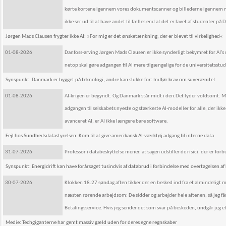
kørte kortene igennem vores dokumentscanner og billederne igennem m
ikke ser ud til at have andet til fælles end at det er lavet af studenter på D
Jørgen Mads Clausen frygter ikke AI: »For mig er det ønsketænkning, der er blevet til virkelighed«
01-08-2026
Danfoss-arving Jørgen Mads Clausen er ikke synderligt bekymret for AI’s 
netop skal gøre adgangen til AI mere tilgængelige for de universitetsstu
Synspunkt: Danmark er bygget på teknologi, andre kan slukke for: Indfør krav om suverænitet
01-08-2026
AI-krigen er begyndt. Og Danmark står midt i den.Det lyder voldsomt. Men
adgangen til selskabets nyeste og stærkeste AI-modeller for alle, der 
avanceret AI, er AI ikke længere bare software.
Fejl hos Sundhedsdatastyrelsen: Kom til at give amerikansk AI-værktøj adgang til interne data
31-07-2026
Professor i databeskyttelse mener, at sagen udstiller de risici, der er fo
Synspunkt: Energidrift kan have forårsaget tusindvis af databrud i forbindelse med overtagelsen af
30-07-2026
Klokken 18.27 søndag aften tikker der en besked ind fra et almindeligt 
næsten rørende arbejdsom: De sidder og arbejder hele aftenen, så jeg få
Betalingsservice. Hvis jeg sender det som svar på beskeden, undgår jeg e
Medie: Techgiganterne har gemt massiv gæld uden for deres egne regnskaber