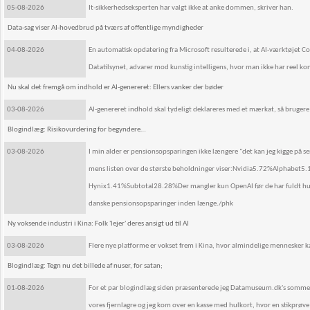
05-08-2026
It-sikkerhedseksperten har valgt ikke at anke dommen, skriver han.
Data-sag viser AI-hovedbrud på tværs af offentlige myndigheder
04-08-2026
En automatisk opdatering fra Microsoft resulterede i, at AI-værktøjet Co
Datatilsynet, advarer mod kunstig intelligens, hvor man ikke har reel ko
Nu skal det fremgå om indhold er AI-genereret: Ellers vanker der bøder
03-08-2026
AI-genereret indhold skal tydeligt deklareres med et mærkat, så brugere ikk
Blogindlæg: Risikovurdering for begyndere…
03-08-2026
I min alder er pensionsopsparingen ikke længere "det kan jeg kigge på sen
mens listen over de største beholdninger viser:Nvidia5.72%Alp
Hynix1.41%Subtotal28.28%Der mangler kun OpenAI før de har fuldt hus i 
danske pensionsopsparinger inden længe./phk
Ny voksende industri i Kina: Folk 'lejer' deres ansigt ud til AI
03-08-2026
Flere nye platforme er vokset frem i Kina, hvor almindelige mennesker kan
Blogindlæg: Tegn nu det billede af nuser, for satan;
01-08-2026
For et par blogindlæg siden præsenterede jeg Datamuseum.dk's somme
vores fjernlagre og jeg kom over en kasse med hulkort, hvor en stikprøv