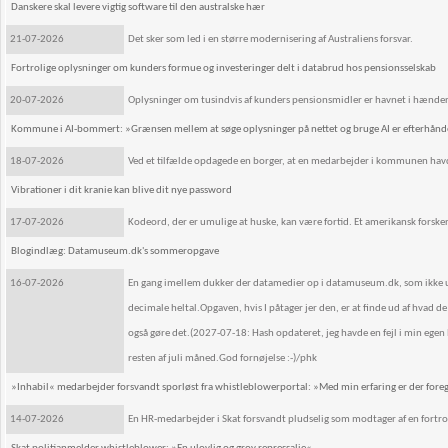
Danskere skal levere vigtig software til den australske hær
21-07-2026
Det sker som led i en større modernisering af Australiens forsvar.
Fortrolige oplysninger om kunders formue og investeringer delt i databrud hos pensionsselskab
20-07-2026
Oplysninger om tusindvis af kunders pensionsmidler er havnet i hænder
Kommune i AI-bommert: »Grænsen mellem at søge oplysninger på nettet og bruge AI er efterhånd
18-07-2026
Ved et tilfælde opdagede en borger, at en medarbejder i kommunen havde 
Vibrationer i dit kranie kan blive dit nye password
17-07-2026
Kodeord, der er umulige at huske, kan være fortid. Et amerikansk forskerh
Blogindlæg: Datamuseum.dk's sommeropgave
16-07-2026
En gang imellem dukker der datamedier op i datamuseum.dk, som ikke umi
decimale heltal.Opgaven, hvis I påtager jer den, er at finde ud af hvad
også gøre det.(2027-07-18: Hash opdateret, jeg havde en fejl i min egen 
resten af juli måned.God fornøjelse :-)/phk
»Inhabil« medarbejder forsvandt sporløst fra whistleblowerportal: »Med min erfaring er der for
14-07-2026
En HR-medarbejder i Skat forsvandt pludselig som modtager af en fortrol