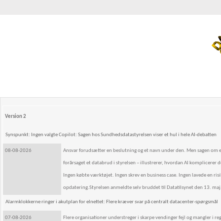
Version 2
Synspunkt: Ingen valgte Copilot: Sagen hos Sundhedsdatastyrelsen viser et hul i hele AI-debatten
08-08-2026
Ansvar forudsætter en beslutning og et navn under den. Men sagen om e
forårsaget et databrud i styrelsen – illustrerer, hvordan AI komplicerer
Ingen købte værktøjet. Ingen skrev en business case. Ingen lavede en ri
opdatering.Styrelsen anmeldte selv bruddet til Datatilsynet den 13. maj
Alarmklokkerne ringer i akutplan for elnettet: Flere kræver svar på centralt datacenter-spørgsmål
07-08-2026
Flere organisationer understreger i skarpe vendinger fejl og mangler i r