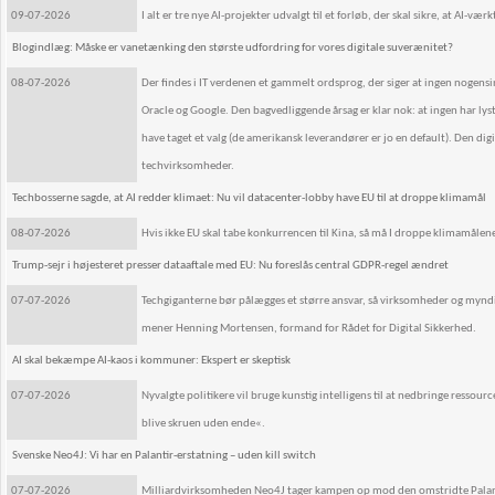
09-07-2026
I alt er tre nye AI-projekter udvalgt til et forløb, der skal sikre, at AI-væ
Blogindlæg: Måske er vanetænking den største udfordring for vores digitale suverænitet?
08-07-2026
Der findes i IT verdenen et gammelt ordsprog, der siger at ingen nogens
Oracle og Google. Den bagvedliggende årsag er klar nok: at ingen har lyst 
have taget et valg (de amerikansk leverandører er jo en default). Den d
techvirksomheder.
Techbosserne sagde, at AI redder klimaet: Nu vil datacenter-lobby have EU til at droppe klimamål
08-07-2026
Hvis ikke EU skal tabe konkurrencen til Kina, så må I droppe klimamålen
Trump-sejr i højesteret presser dataaftale med EU: Nu foreslås central GDPR-regel ændret
07-07-2026
Techgiganterne bør pålægges et større ansvar, så virksomheder og myndi
mener Henning Mortensen, formand for Rådet for Digital Sikkerhed.
AI skal bekæmpe AI-kaos i kommuner: Ekspert er skeptisk
07-07-2026
Nyvalgte politikere vil bruge kunstig intelligens til at nedbringe ressou
blive skruen uden ende«.
Svenske Neo4J: Vi har en Palantir-erstatning – uden kill switch
07-07-2026
Milliardvirksomheden Neo4J tager kampen op mod den omstridte Palanti