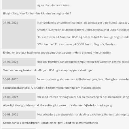
sig en plads forrest i køen.
Blogindlæg: Hvorfor bomber Ukraine en boghandel ?
07-08-2026
I talrige danske avisartikler har man i de seneste par uger kunne læse at
Amazon".Det fik en ældre bekendt til undrede sig over at Ukraine spild
"Ruslands svar på Amazon i USA" og det er to helt forskellige ting.De ind
"Wildberries" Ruslands svar på COOP, Netto, Dagrofa, Proshop
Endnu en topfigur bag Novos supercomputer stopper: »Hold øje med min Linkedin«
07-08-2026
Han står bag flere danske supercomputere og har været en central skik
Vandværker og banker i skudlinjen: USA og Iran optrapper cyberkrigen
06-08-2026
Selvom cyberangreb rammer civilbefolkningen, kan USA og Iran anse dem s
Fængselsdata endte i AI-chatbot: Følsomme oplysninger om indsatte lækket
06-08-2026
Stik mod interne retningslinjer har en medarbejder hos Danmarks Fængs
Alvorligt it-svigt på hospital: Garantier gik i vasken, da alarmen fejlede for tredje gang
06-08-2026
Medarbejdere på retspsykiatrisk afdeling på Aalborg Universitetshospital
Kendt dansk sikkerhedsprofil i problemer igen: Dømt for massiv skattefusk