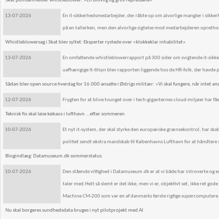
Skat politianmelder whistleblower: »En ulovlig og grov repressalie«
13-07-2026
En it-sikkerhedsmedarbejder, der råbte op om alvorlige mangler i sikkerh
på en tallerken, men den alvorlige sigtelse mod medarbejderen oprethol
Whistleblowersag i Skat blev syltet: Eksperter rystede over »klokkeklar inhabilitet«
13-07-2026
En omfattende whistleblowerrapport på 300 sider om svigtende it-sikkerh
uafhængige It-tilsyn blev rapporten liggende hos de HR-folk, der havde
Sådan blev open source hverdag for 16.000 ansatte i Østrigs militær: »Vi skal fungere, når intet an
12-07-2026
Frygten for at blive tvunget over i tech-giganternes cloud-miljøer har f
Teknisk fix skal løse køkaos i lufthavn ...efter sommeren
10-07-2026
Et nyt it-system, der skal styrke den europæiske grænsekontrol, har skab
politiet sendt ekstra mandskab til Københavns Lufthavn for at håndtere 
Blogindlæg: Datamuseum.dk sommerstatus
10-07-2026
Den stående vittighed i Datamuseum.dk er at vi både har introverte og ext
taler med.Helt så slemt er det ikke, men vi er, objektivt set, ikke ret g
Machine CM-200 som var en af danmarks første rigtige supercomputere
Nu skal borgeres sundhedsdata bruges i nyt pilotprojekt med AI